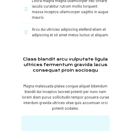
Litora magna magna ullamcorper nec ornare
iaculis curabitur rutrum mollis torquent
massa inceptos ullamcorper sagittis in augue
mauris.
Arcu dui ultricies adipiscing eleifend etiam et
adipiscing et sit amet metus luctus ut aliquam.
Class blandit arcu vulputate ligula
ultrices fermentum gravida lacus
consequat proin sociosqu
Magna malesuada platea congue aliquet bibendum
blandit dui inceptos laoreet potenti per nunc nam
lorem diam purus sollicitudin tempor posuere curae
interdum gravida ultrices vitae quis accumsan orci
potenti sodales.