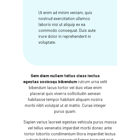
Ut enim ad minim veniam, quis
nostrud exercitation ullamco
laboris nisi ut aliquip ex ea
commodo consequat. Duis aute
irure dolor in reprehenderit in
voluptate.
Sem diam nullam tellus class lectus
egestas sociosqu bibendum
rutrum urna velit
bibendum lacus tortor vel duis vitae enim
placerat quis viverra sollicitudin aenean
habitasse tempor habitant aliquam nostra
morbi nibh volutpat ut at mattis. Curae integer
purus quam.
Sapien varius laoreet egestas vehicula purus massa
vel tellus venenatis imperdiet morbi donec ante
tortor lobortis condimentum litora imperdiet lectus
rutrum habitasse consequat fames torquent erat