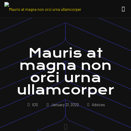
Mauris at
magna non
orci urna
ullamcorper
IQS
January 21, 2022
Advices