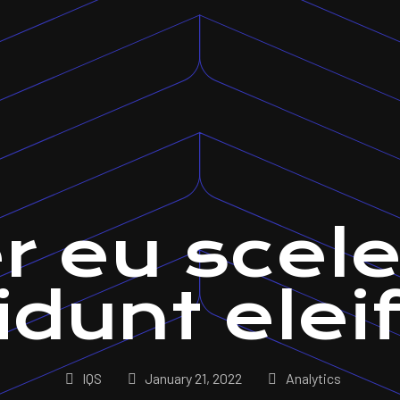
r eu scel
cidunt elei
IQS
January 21, 2022
Analytics