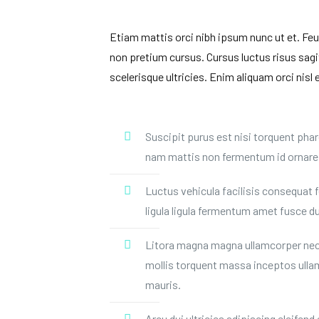
Etiam mattis orci nibh ipsum nunc ut et. Feug
non pretium cursus. Cursus luctus risus sagit
scelerisque ultricies. Enim aliquam orci nisl 
Suscipit purus est nisi torquent pha
nam mattis non fermentum id ornare
Luctus vehicula facilisis consequat 
ligula ligula fermentum amet fusce du
Litora magna magna ullamcorper nec 
mollis torquent massa inceptos ulla
mauris.
Arcu dui ultricies adipiscing eleifend