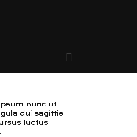
 ipsum nunc ut
gula dui sagittis
ursus luctus
.