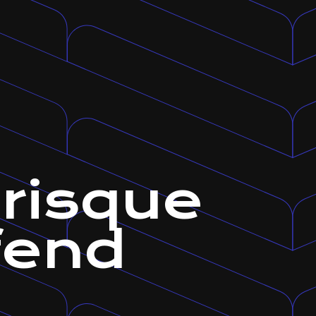
erisque
fend