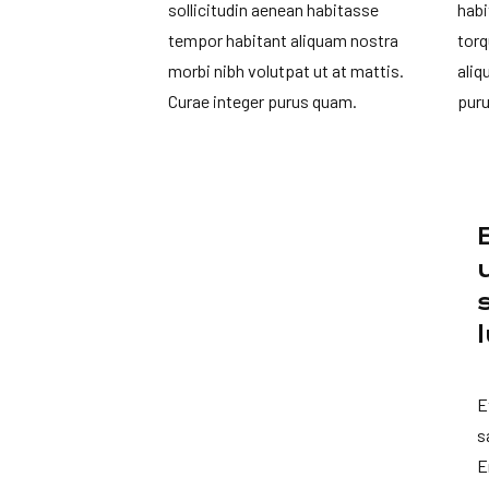
sollicitudin aenean habitasse
hab
tempor habitant aliquam nostra
torq
morbi nibh volutpat ut at mattis.
aliq
Curae integer purus quam.
puru
E
s
E