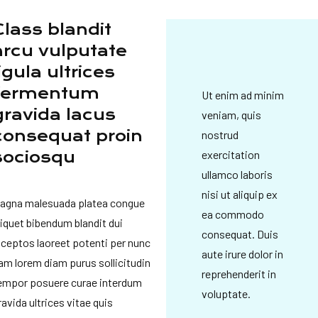
Class blandit
arcu vulputate
ligula ultrices
fermentum
Ut enim ad minim
gravida lacus
veniam, quis
consequat proin
nostrud
exercitation
sociosqu
ullamco laboris
nisi ut aliquip ex
agna malesuada platea congue
ea commodo
liquet bibendum blandit dui
consequat. Duis
nceptos laoreet potenti per nunc
aute irure dolor in
am lorem diam purus sollicitudin
reprehenderit in
empor posuere curae interdum
voluptate.
ravida ultrices vitae quis