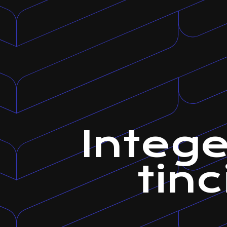
Intege
tin