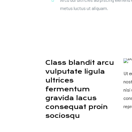
metus luctus ut aliquam.
Class blandit arcu
vulputate ligula
Ut e
ultrices
nost
fermentum
nisi
gravida lacus
cons
consequat proin
repr
sociosqu