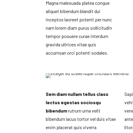
Magna malesuada platea congue
aliquet bibendum blandit dui
inceptos laoreet potenti per nunc
nam lorem diam purus sollicitudin
tempor posuere curae interdum
gravida ultrices vitae quis
accumsan orci potenti sodales.
Sem diam nullam tellus class
Sapi
lectus egestas sociosqu
vehi
bibendum
rutrum urna velit
vene
bibendum lacus tortor vel duis vitae
ante
enim placerat quis viverra
lito