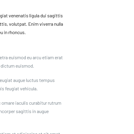
iat venenatis ligula dui sagittis
tis, volutpat. Enim viverra nulla
eu in rhoncus.
retra euismod eu arcu etiam erat
 dictum euismod.
feugiat augue luctus tempus
is feugiat vehicula.
ornare iaculis curabitur rutrum
mcorper sagittis in augue
 etiam et adipiscing et sit amet